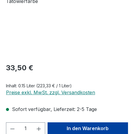
Regulärer Preis:
33,50 €
Inhalt:
0.15 Liter
(223,33 € / 1 Liter)
Preise exkl. MwSt. zzgl. Versandkosten
Sofort verfügbar, Lieferzeit: 2-5 Tage
Produkt Anzahl: Gib den gewünschten We
In den Warenkorb