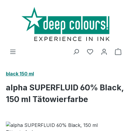
Zum Hauptinhalt springen
Ware
black 150 ml
alpha SUPERFLUID 60% Black,
150 ml Tätowierfarbe
Bildergalerie überspringen