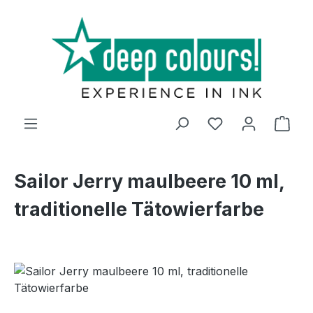
Zum Hauptinhalt springen
Ware
Sailor Jerry maulbeere 10 ml,
traditionelle Tätowierfarbe
Bildergalerie überspringen