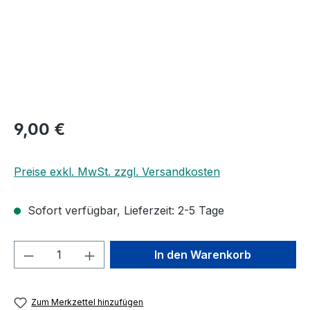
Regulärer Preis:
9,00 €
Preise exkl. MwSt. zzgl. Versandkosten
Sofort verfügbar, Lieferzeit: 2-5 Tage
Produkt Anzahl: Gib den gewünschten We
In den Warenkorb
Zum Merkzettel hinzufügen